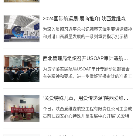
2024国际航运展·展商推介| 陕西爱维森航空工程有限责任公司
为深入贯彻习近平总书记视察天津重要讲话精神
和对港口高质量发展的一系列重要指示批示精
神，落实党中央赋予天津“一基地三区”功能定
位，大力推进港产城融合发展行动，加快北方国
际航运核心区和“两个中心城市”建设，助力天津
西北管理局组织召开USOAP审计适航审定专业迎审推进会
港口经济高质量发展和北方会展之都建设，
为贯彻落实民航局USOAP审计专题动员部署会
2024天津国际航运产业博览会(简称2024国际航
有关精神和要求，进一步做好迎接审计的准备工
运展)将于7月
作，11月20日，西北管理局组织辖区内重点单
位召开了适航审定专业迎审准备工作推进会。西
北管理局党委书记熊杰出席会议并讲话。会上，
“关爱特殊儿童，用爱传递温”陕西爱维森航空工程有限责任公司走进心心特殊儿童发展中心
西北管理局审定处介绍了USOAP审计的重要意
今日，陕西爱维森航空工程有限责任公司工会成
义、目的、依据、方式、重点关注的内容以及近
员前往西安心心特殊儿童发展中心开展“关爱特
期开展的主要工
殊儿童 用爱传递温暖”公益活动，用实践行动来
履行企业对社会的义务与责任。西安心心特殊儿