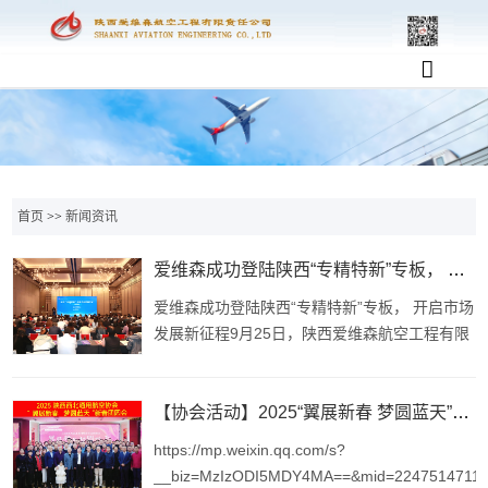
首页
>>
新闻资讯
爱维森成功登陆陕西“专精特新”专板， 开启市场发展新征程
爱维森成功登陆陕西“专精特新”专板， 开启市场
发展新征程9月25日，陕西爱维森航空工程有限
责任公司作为陕西省优质企业代表，参加了陕西
“专精特新”专板企业挂牌仪式。活动由中共陕西
省委金融委员办公室、陕西省工业和信息化厅指
【协会活动】2025“翼展新春 梦圆蓝天”团圆会顺利举行
导，中共西安市委金融委员会办公室、西安市工
https://mp.weixin.qq.com/s?
业和
__biz=MzIzODI5MDY4MA==&mid=2247514711&id