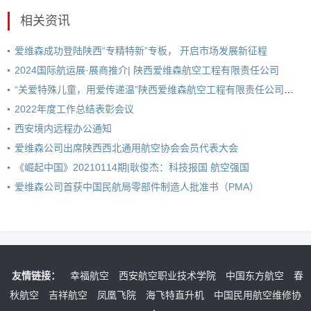
相关资讯
爱维森成功登陆陕西“专精特新”专板， 开启市场发展新征程
2024国际航运展·展商推介| 陕西爱维森航空工程有限责任公司
“关爱特殊儿童，用爱传递温”陕西爱维森航空工程有限责任公司走进心心特殊儿童发展中心
2022年度工作总结表彰会议
西安境内远程办公通知
爱维森公司出席陕西西北通用航空协会会员代表大会
《崛起中国》20210114期|耿俊杰：科技报国 航空强国
爱维森公司首获中国民航局零部件制造人批准书（PMA）
友情链接：
幸福航空
西安航空职业技术学院
中国东方航空
春
秋航空
吉祥航空
凤凰飞院
海飞特直升机
中国民用航空维修协