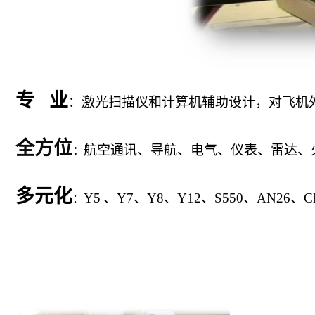
专 业
：
激光
扫描仪和计算机辅助设计，对飞机
全方位
航空
通讯、导航、电气、仪表、雷达、
：
多元化
Y5
、
Y7
、
Y8
、
Y12
、
S550
、
AN26
、
C
：